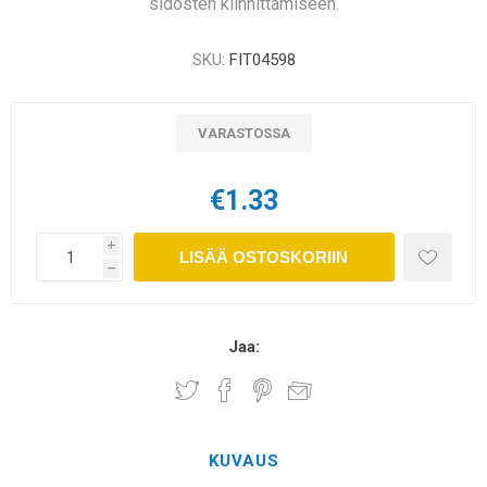
sidosten kiinnittämiseen.
SKU:
FIT04598
VARASTOSSA
€1.33
i
LISÄÄ OSTOSKORIIN
h
Jaa:
KUVAUS