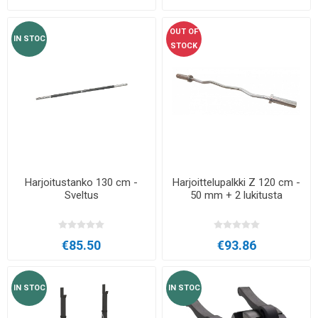
OUT OF
IN STOC
STOCK
Harjoitustanko 130 cm -
Harjoittelupalkki Z 120 cm -
Sveltus
50 mm + 2 lukitusta
€85.50
€93.86
IN STOC
IN STOC