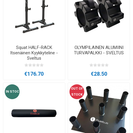
Squat HALF-RACK
OLYMPILAINEN ALUMIINI
Itsenäinen Kyykkyteline -
TURVAPALKKI - SVELTUS
Sveltus
€176.70
€28.50
OUT OF
IN STOC
STOCK