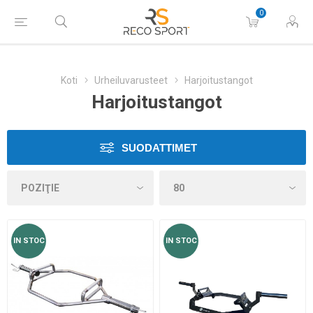
0
Koti
Urheiluvarusteet
Harjoitustangot
Harjoitustangot
SUODATTIMET
IN STOC
IN STOC