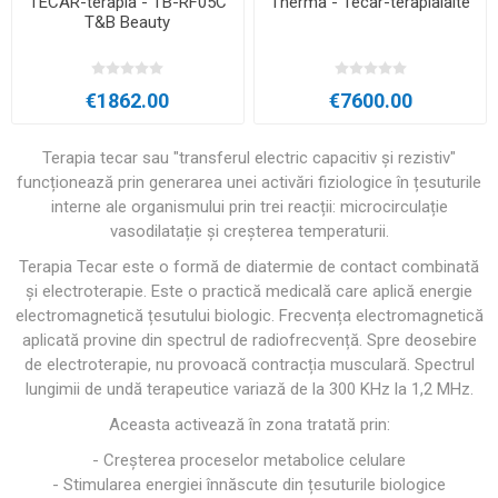
TECAR-terapia - TB-RF05C
Therma - Tecar-terapialaite
T&B Beauty
€1862.00
€7600.00
Terapia tecar sau "transferul electric capacitiv și rezistiv"
funcționează prin generarea unei activări fiziologice în țesuturile
interne ale organismului prin trei reacții: microcirculație
vasodilatație și creșterea temperaturii.
Terapia Tecar este o formă de diatermie de contact combinată
și electroterapie. Este o practică medicală care aplică energie
electromagnetică țesutului biologic. Frecvența electromagnetică
aplicată provine din spectrul de radiofrecvență. Spre deosebire
de electroterapie, nu provoacă contracția musculară. Spectrul
lungimii de undă terapeutice variază de la 300 KHz la 1,2 MHz.
Aceasta activează în zona tratată prin:
- Creșterea proceselor metabolice celulare
- Stimularea energiei înnăscute din țesuturile biologice