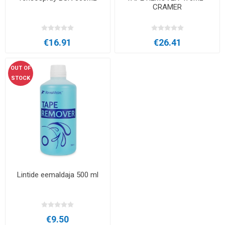
CRAMER
€16.91
€26.41
OUT OF
STOCK
Lintide eemaldaja 500 ml
€9.50