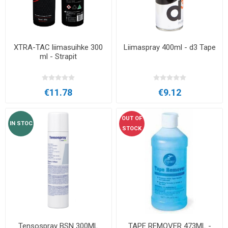
XTRA-TAC liimasuihke 300
Liimaspray 400ml - d3 Tape
ml - Strapit
€11.78
€9.12
OUT OF
IN STOC
STOCK
Tensospray BSN 300ML
TAPE REMOVER 473ML -