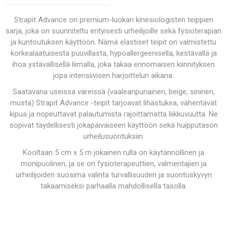
Strapit Advance on premium-luokan kinesiologisten teippien
sarja, joka on suunniteltu erityisesti urheilijoille sekä fysioterapian
ja kuntoutuksen käyttöön. Nämä elastiset teipit on valmistettu
korkealaatuisesta puuvillasta, hypoallergeenisella, kestävällä ja
ihoa ystävällisellä liimalla, joka takaa erinomaisen kiinnityksen
jopa intensiivisen harjoittelun aikana.
Saatavana useissa väreissä (vaaleanpunainen, beige, sininen,
musta) Strapit Advance -teipit tarjoavat lihastukea, vähentävät
kipua ja nopeuttavat palautumista rajoittamatta liikkuvuutta. Ne
sopivat täydellisesti jokapäiväiseen käyttöön sekä huipputason
urheilusuorituksiin.
Kooltaan 5 cm x 5 m jokainen rulla on käytännöllinen ja
monipuolinen, ja se on fysioterapeuttien, valmentajien ja
urheilijoiden suosima valinta turvallisuuden ja suorituskyvyn
takaamiseksi parhaalla mahdollisella tasolla.