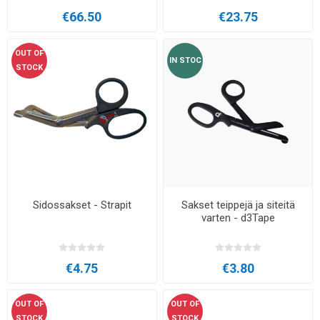
€66.50
€23.75
OUT OF
IN STOC
STOCK
Sidossakset - Strapit
Sakset teippejä ja siteitä
varten - d3Tape
€4.75
€3.80
OUT OF
OUT OF
STOCK
STOCK