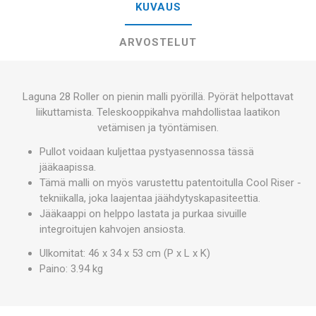
KUVAUS
ARVOSTELUT
Laguna 28 Roller on pienin malli pyörillä. Pyörät helpottavat
liikuttamista. Teleskooppikahva mahdollistaa laatikon
vetämisen ja työntämisen.
Pullot voidaan kuljettaa pystyasennossa tässä
jääkaapissa.
Tämä malli on myös varustettu patentoitulla Cool Riser -
tekniikalla, joka laajentaa jäähdytyskapasiteettia.
Jääkaappi on helppo lastata ja purkaa sivuille
integroitujen kahvojen ansiosta.
Ulkomitat: 46 x 34 x 53 cm (P x L x K)
Paino: 3.94 kg