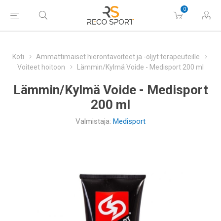
0
Koti
Ammattimaiset hierontavoiteet ja -öljyt terapeuteille
Voiteet hoitoon
Lämmin/Kylmä Voide - Medisport 200 ml
Lämmin/Kylmä Voide - Medisport
200 ml
Valmistaja:
Medisport